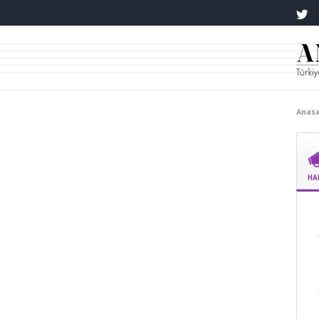
Anas
HA