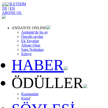
İLETİŞİM
TR
|
EN
ABONE OL
ANDANTE ONLINE
Andante'de bu ay
Önceki sayılar
Ek Yayınlar
Abone Olun
Satış Noktaları
Künye
HABER
ÖDÜLLER
Kazananlar
Kurul