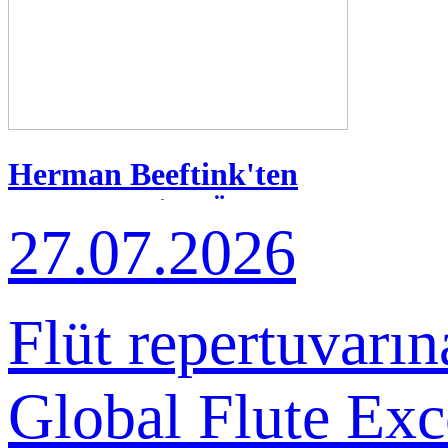
Herman Beeftink'ten
Bülent Evcil'e Özel
27.07.2026
Beste
Flüt repertuvarın
Global Flute Exc