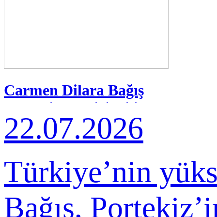
Carmen Dilara Bağış
Portekiz'de Birincilik
22.07.2026
Kazandı
Türkiye’nin yüks
Bağış, Portekiz’i