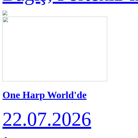
One Harp World'de
Türkiye'yi Temsil
22.07.2026
Edecek