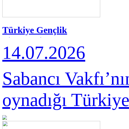
Türkiye Gençlik
Filarmoni Orkestrası 20
14.07.2026
Yaşında
Sabancı Vakfı’nı
oynadığı Türkiye