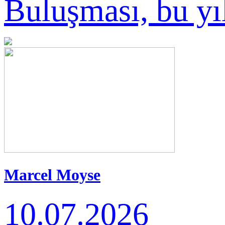
Buluşması, bu yıl 
Marcel Moyse
Uluslararası Flüt
10.07.2026
Yarışması'nda Birincilik