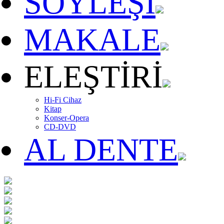
SÖYLEŞİ
MAKALE
ELEŞTİRİ
Hi-Fi Cihaz
Kitap
Konser-Opera
CD-DVD
AL DENTE