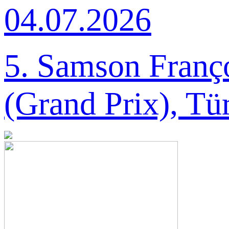
04.07.2026
Yarışması 2026 Büyük
Ödülü
5. Samson Franço
(Grand Prix), Tü