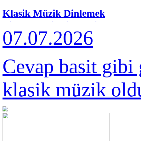
Klasik Müzik Dinlemek
Bir Zevk mi, Bir Pratik
07.07.2026
mi?
Cevap basit gibi
klasik müzik old