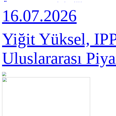
Ödülü'nün Sahibi Yiğit
16.07.2026
Yüksel
Yiğit Yüksel, IPP
Uluslararası Piya