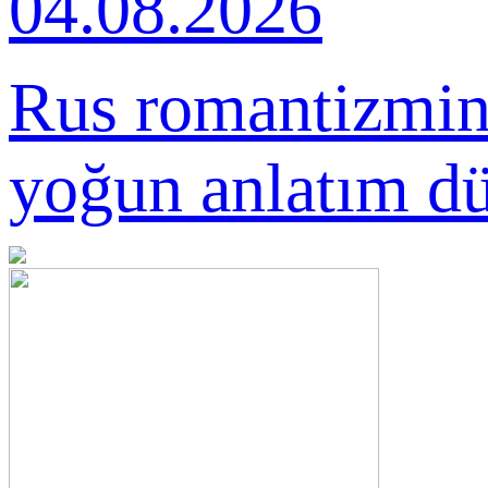
04.08.2026
Valse Sentimentale
Rus romantizmini
yoğun anlatım dü